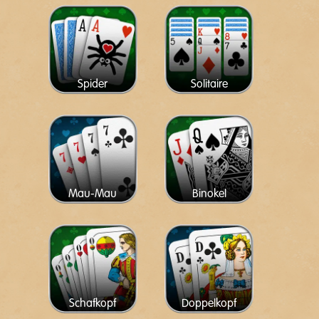
Spider
Solitaire
Mau-Mau
Binokel
Schafkopf
Doppelkopf