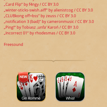
„Card Flip“ by f4ngy / CC BY 3.0
„winter-sticks-swish.aiff“ by alienistcog / CC BY 3.0
„CLUBkong off+bss“ by zeuss / CC BY 3.0
„notification 3 (bad)“ by cameronmusic / CC BY 3.0
„Ping!“ by Tobiasz ‚unfa‘ Karoń / CC BY 3.0
„Incorrect 01“ by rhodesmas / CC BY 3.0
Freesound
Gin Rommé
Whist