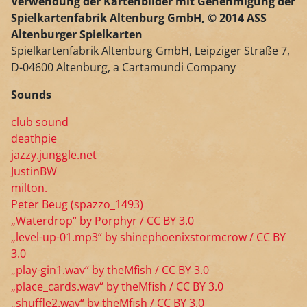
Verwendung der Kartenbilder mit Genehmigung der
Spielkartenfabrik Altenburg GmbH, © 2014 ASS
Altenburger Spielkarten
Spielkartenfabrik Altenburg GmbH, Leipziger Straße 7,
D-04600 Altenburg, a Cartamundi Company
Sounds
club sound
deathpie
jazzy.junggle.net
JustinBW
milton.
Peter Beug (spazzo_1493)
„Waterdrop“ by Porphyr / CC BY 3.0
„level-up-01.mp3“ by shinephoenixstormcrow / CC BY
3.0
„play-gin1.wav“ by theMfish / CC BY 3.0
„place_cards.wav“ by theMfish / CC BY 3.0
„shuffle2.wav“ by theMfish / CC BY 3.0