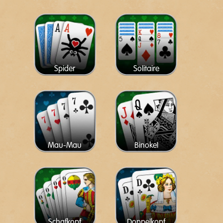
Spider
Solitaire
Mau-Mau
Binokel
Schafkopf
Doppelkopf